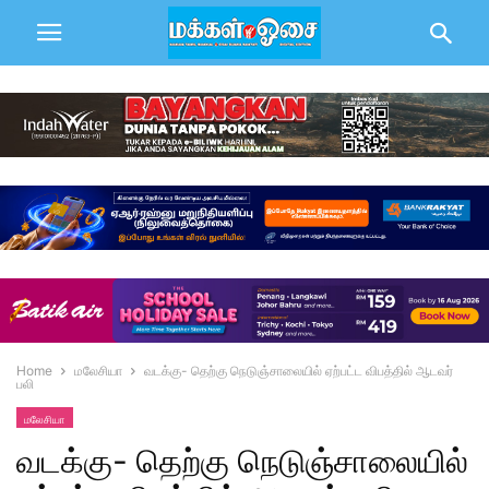
Home
மலேசியா
வடக்கு- தெற்கு நெடுஞ்சாலையில் ஏற்பட்ட விபத்தில் ஆடவர்
பலி
மலேசியா
வடக்கு- தெற்கு நெடுஞ்சாலையில்