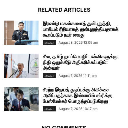
RELATED ARTICLES
இரண்டு மகன்களைத் துன்புறுத்தி,
பாலியல் ரீதியாகத் துன்புறுத்தியதாகக்
கூறப்படும் நபர் கைது
August 8, 2026 12:09 am
மலேசியா
சீன, தமிழ் தாய்மொழிப் பள்ளிகளுக்கு
நிதி ஒதுக்கீடு அதிகரிக்கப்படும்:
அன்வார்
August 7, 2026 11:11 pm
மலேசியா
சீரற்ற இதயத் துடிப்புக்கு சிகிச்சை
அளிப்பதற்காக இஸ்மாயில் சப்ரிக்கு
பேஸ்மேக்கர் பொருத்தப்படுகிறது
August 7, 2026 10:17 pm
மலேசியா