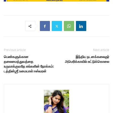
Previous article
Next article
பெண்களுக்கான
இந்திய நடனக்கலைஞர்
தலைமைத்துவத்தை
அமெரிக்காவில் சுட்டுக்கொலை
உருவாக்குவதே எங்களின் நோக்கம்:
டத்தின்ஶ்ரீ உமையாள் ஈஸ்வரன்