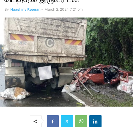
By
Haashiny Roopan
-
March 2, 2024 7:21 pm