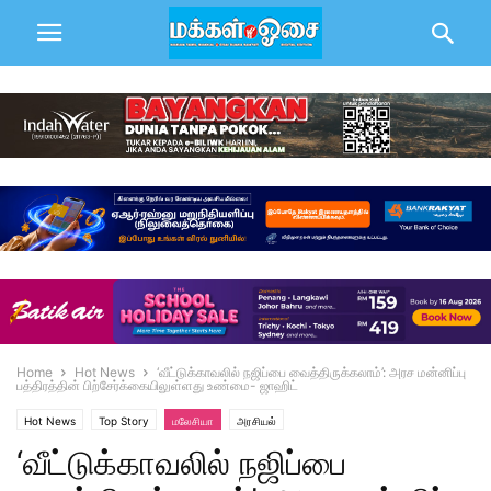
Home
Hot News
‘வீட்டுக்காவலில் நஜிப்பை வைத்திருக்கலாம்’: அரச மன்னிப்பு
பத்திரத்தின் பிற்சேர்க்கையிலுள்ளது உண்மை- ஜாஹிட்
Hot News
Top Story
மலேசியா
அரசியல்
‘வீட்டுக்காவலில் நஜிப்பை