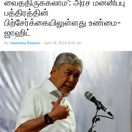
வைத்திருக்கலாம்’: அரச மன்னிப்பு
பத்திரத்தின்
பிற்சேர்க்கையிலுள்ளது உண்மை-
ஜாஹிட்
By
Haashiny Roopan
-
April 18, 2024 9:00 am