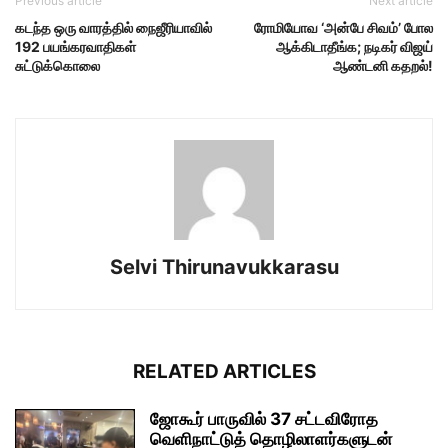
Previous article
Next article
கடந்த ஒரு வாரத்தில் நைஜீரியாவில்
ரோமியோவ ‘அன்பே சிவம்’ போல
192 பயங்கரவாதிகள்
ஆக்கிடாதீங்க; நடிகர் விஜய்
சுட்டுக்கொலை
ஆண்டனி கதறல்!
Selvi Thirunavukkarasu
RELATED ARTICLES
ஜோகூர் பாருவில் 37 சட்டவிரோத
வெளிநாட்டுத் தொழிலாளர்களுடன்