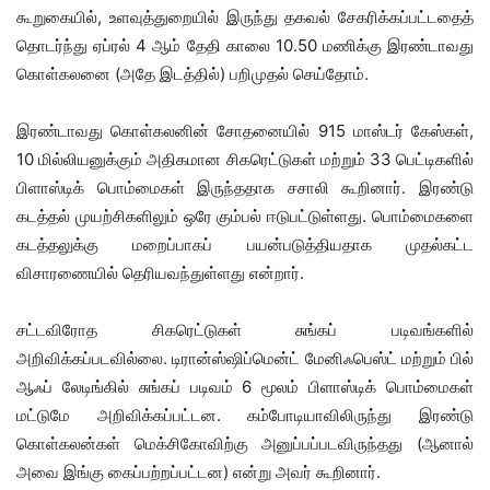
கூறுகையில், உளவுத்துறையில் இருந்து தகவல் சேகரிக்கப்பட்டதைத்
தொடர்ந்து ஏப்ரல் 4 ஆம் தேதி காலை 10.50 மணிக்கு இரண்டாவது
கொள்கலனை (அதே இடத்தில்) பறிமுதல் செய்தோம்.
இரண்டாவது கொள்கலனின் சோதனையில் 915 மாஸ்டர் கேஸ்கள்,
10 மில்லியனுக்கும் அதிகமான சிகரெட்டுகள் மற்றும் 33 பெட்டிகளில்
பிளாஸ்டிக் பொம்மைகள் இருந்ததாக சசாலி கூறினார். இரண்டு
கடத்தல் முயற்சிகளிலும் ஒரே கும்பல் ஈடுபட்டுள்ளது. பொம்மைகளை
கடத்தலுக்கு மறைப்பாகப் பயன்படுத்தியதாக முதல்கட்ட
விசாரணையில் தெரியவந்துள்ளது என்றார்.
சட்டவிரோத சிகரெட்டுகள் சுங்கப் படிவங்களில்
அறிவிக்கப்படவில்லை. டிரான்ஸ்ஷிப்மென்ட் மேனிஃபெஸ்ட் மற்றும் பில்
ஆஃப் லேடிங்கில் சுங்கப் படிவம் 6 மூலம் பிளாஸ்டிக் பொம்மைகள்
மட்டுமே அறிவிக்கப்பட்டன. கம்போடியாவிலிருந்து இரண்டு
கொள்கலன்கள் மெக்சிகோவிற்கு அனுப்பப்படவிருந்தது (ஆனால்
அவை இங்கு கைப்பற்றப்பட்டன) என்று அவர் கூறினார்.