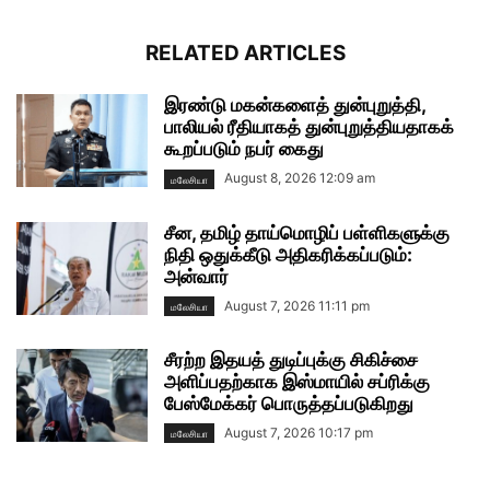
RELATED ARTICLES
இரண்டு மகன்களைத் துன்புறுத்தி,
பாலியல் ரீதியாகத் துன்புறுத்தியதாகக்
கூறப்படும் நபர் கைது
August 8, 2026 12:09 am
மலேசியா
சீன, தமிழ் தாய்மொழிப் பள்ளிகளுக்கு
நிதி ஒதுக்கீடு அதிகரிக்கப்படும்:
அன்வார்
August 7, 2026 11:11 pm
மலேசியா
சீரற்ற இதயத் துடிப்புக்கு சிகிச்சை
அளிப்பதற்காக இஸ்மாயில் சப்ரிக்கு
பேஸ்மேக்கர் பொருத்தப்படுகிறது
August 7, 2026 10:17 pm
மலேசியா