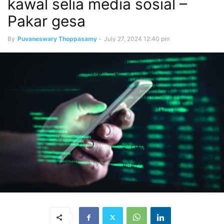
kawal selia media sosial –
Pakar gesa
By
Puvaneswary Thoppasamy
-
July 27, 2024 12:40 pm