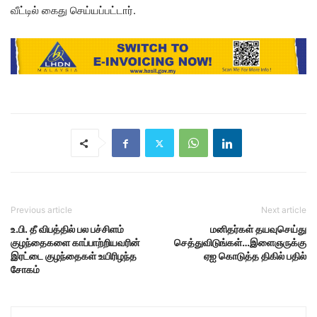
வீட்டில் கைது செய்யப்பட்டார்.
Previous article
Next article
உ.பி. தீ விபத்தில் பல பச்சிளம்
மனிதர்கள் தயவுசெய்து
குழந்தைகளை காப்பாற்றியவரின்
செத்துவிடுங்கள்…இளைஞருக்கு
இரட்டை குழந்தைகள் உயிரிழந்த
ஏஐ கொடுத்த திகில் பதில்
சோகம்