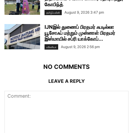
கோபிந்த்
August 9, 2026 3:47 pm
தமிழ்ப்பள்ளி
IJNஇல் துணைப் பிரதமர் ஃபடில்லா
யூசோஃப் மற்றும் முன்னாள் பிரதமர்
இஸ்மாயில் சப்ரி யாக்கோப்...
August 9, 2026 2:56 pm
மலேசியா
NO COMMENTS
LEAVE A REPLY