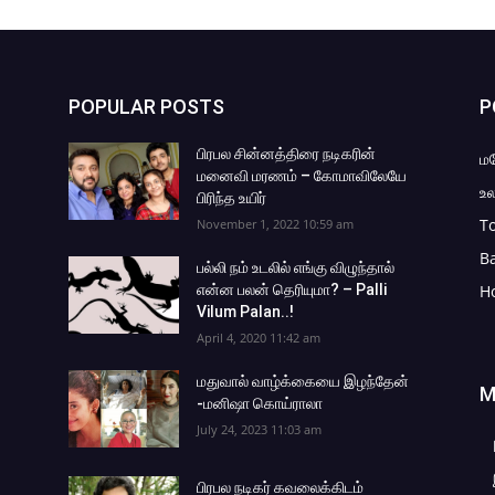
POPULAR POSTS
P
பிரபல சின்னத்திரை நடிகரின்
ம
மனைவி மரணம் – கோமாவிலேயே
உல
பிரிந்த உயிர்
To
November 1, 2022 10:59 am
B
பல்லி நம் உடலில் எங்கு விழுந்தால்
என்ன பலன் தெரியுமா? – Palli
H
Vilum Palan..!
April 4, 2020 11:42 am
மதுவால் வாழ்க்கையை இழந்தேன்
M
-மனிஷா கொய்ராலா
July 24, 2023 11:03 am
பிரபல நடிகர் கவலைக்கிடம்