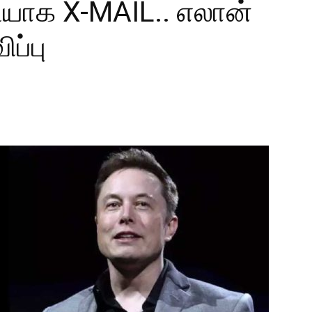
ியாக X-MAIL.. எலான்
ப்பு