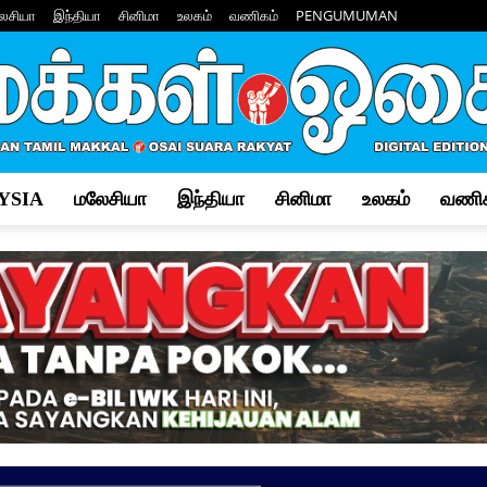
ேசியா
இந்தியா
சினிமா
உலகம்
வணிகம்
PENGUMUMAN
YSIA
மலேசியா
இந்தியா
சினிமா
உலகம்
வணிக
Makkal
Osai