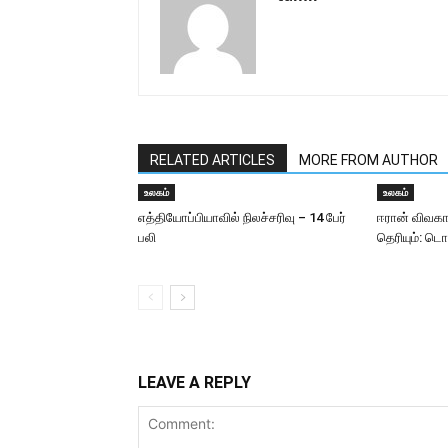
RELATED ARTICLES
MORE FROM AUTHOR
உலகம்
உலகம்
எத்தியோப்பியாவில் நிலச்சரிவு – 14 பேர்
ஈரான் விவகா
பலி
தெரியும்: டொன
LEAVE A REPLY