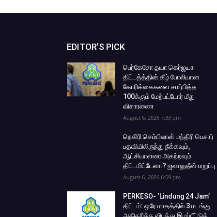
EDITOR'S PICK
பெர்கேசோ தயா கெர்ஜயா
திட்டத்த்தின் கீழ் போலியான
கோரிக்கைகளை சமர்பித்த
100க்கும் மேற்பட்டோர் மீது
விசாரணை
August 6, 2026 7:33 pm
நெகிரி செம்பிலான் மந்திரி பெசார்
பதவியிலிருந்து நீக்கவும்,
ஆட்சியாளரை அகற்றவும்
திட்டமிட்டேனா? ஜலாலுதீன் மறுப்பு
August 6, 2026 6:59 pm
PERKESO- ‘Lindung 24 Jam’
திட்டம்: ஒரே மாதத்தில் 3 மடங்கு
அதிகரித்த விபத்து இழப்பீட்டுக்