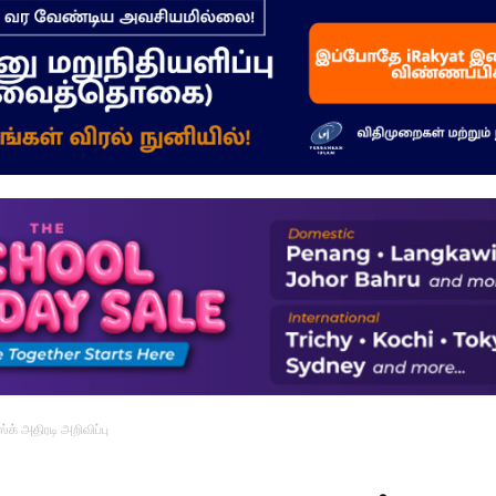
–
மக்கள்
ஓசை
க் அதிரடி அறிவிப்பு