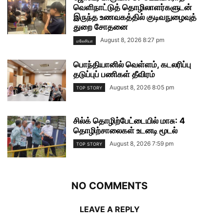
வெளிநாட்டுத் தொழிலாளர்களுடன்
இருந்த உணவகத்தில் குடிவநுழைவுத்
துறை சோதனை
August 8, 2026 8:27 pm
மலேசியா
பொந்தியானில் வெள்ளம், கடலரிப்பு
தடுப்புப் பணிகள் தீவிரம்
August 8, 2026 8:05 pm
TOP STORY
சில்க் தொழிற்பேட்டையில் மாசு: 4
தொழிற்சாலைகள் உடனடி மூடல்
August 8, 2026 7:59 pm
TOP STORY
NO COMMENTS
LEAVE A REPLY