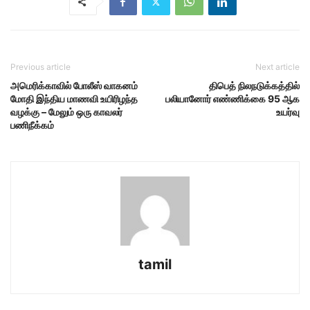
Previous article
Next article
அமெரிக்காவில் போலீஸ் வாகனம்
திபெத் நிலநடுக்கத்தில்
மோதி இந்திய மாணவி உயிரிழந்த
பலியானோர் எண்ணிக்கை 95 ஆக
வழக்கு – மேலும் ஒரு காவலர்
உயர்வு
பணிநீக்கம்
tamil