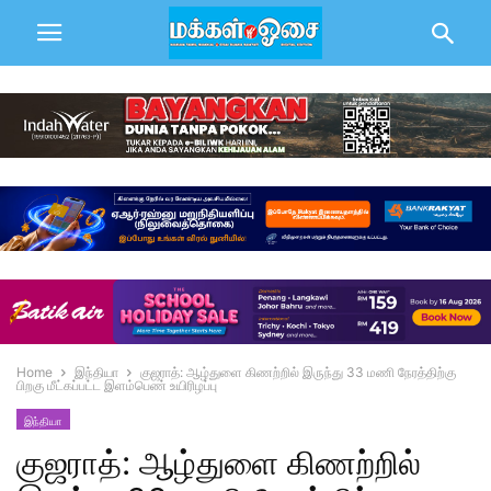
Home
இந்தியா
குஜராத்: ஆழ்துளை கிணற்றில் இருந்து 33 மணி நேரத்திற்கு
பிறகு மீட்கப்பட்ட இளம்பெண் உயிரிழப்பு
இந்தியா
குஜராத்: ஆழ்துளை கிணற்றில்