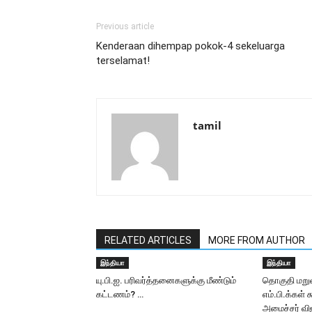
Previous article
Kenderaan dihempap pokok-4 sekeluarga
terselamat!
tamil
RELATED ARTICLES
MORE FROM AUTHOR
இந்தியா
இந்தியா
யு.பி.ஐ. பரிவர்த்தனைகளுக்கு மீண்டும்
தொகுதி மறு
கட்டணம்? …
எம்.பி.க்கள் 
அமைச்சர் வி