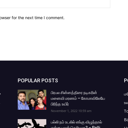
owser for the next time I comment.
POPULAR POSTS
P
,
பிரபல சின்னத்திரை நடிகரின்
ம
மனைவி மரணம் – கோமாவிலேயே
உல
்
பிரிந்த உயிர்
To
November 1, 2022 10:59 am
B
பல்லி நம் உடலில் எங்கு விழுந்தால்
என்ன பலன் தெரியுமா? – Palli