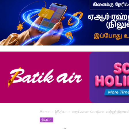
Home
இந்தியா
வரதட்சணை கொடுமை: மாற்றுத்திறனாள
இந்தியா