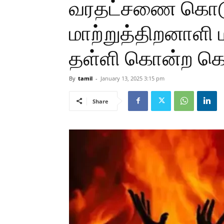
வரதட்சணை கொட
மாற்றுத்திறனாளி
தள்ளி கொன்ற க
By
tamil
-
January 13, 2025 3:15 pm
Share