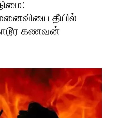
ுமை:
 மனைவியை தீயில்
ொடூர கணவன்