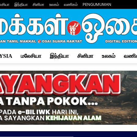
ேசியா
இந்தியா
சினிமா
உலகம்
வணிகம்
PENGUMUMAN
YSIA
மலேசியா
இந்தியா
சினிமா
உலகம்
வணிக
Makkal
Osai