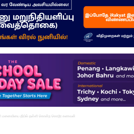
–
மக்கள்
ஓசை
ி மனைவியை தீயில் தள்ளி கொன்ற கொடூர கணவன்