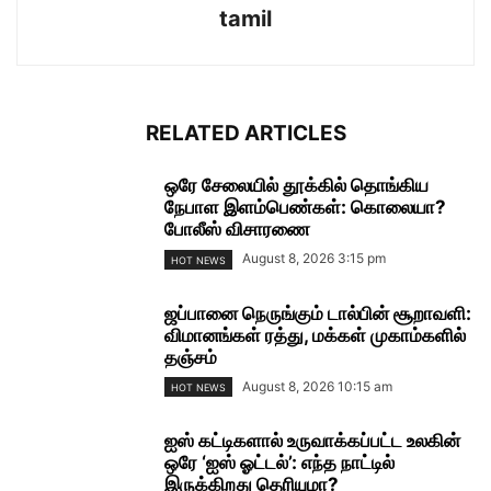
tamil
RELATED ARTICLES
ஒரே சேலையில் தூக்கில் தொங்கிய
நேபாள இளம்பெண்கள்: கொலையா?
போலீஸ் விசாரணை
August 8, 2026 3:15 pm
HOT NEWS
ஜப்பானை நெருங்கும் டால்பின் சூறாவளி:
விமானங்கள் ரத்து, மக்கள் முகாம்களில்
தஞ்சம்
August 8, 2026 10:15 am
HOT NEWS
ஐஸ் கட்டிகளால் உருவாக்கப்பட்ட உலகின்
ஒரே ‘ஐஸ் ஓட்டல்’: எந்த நாட்டில்
இருக்கிறது தெரியுமா?