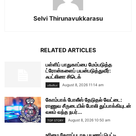
Selvi Thirunavukkarasu
RELATED ARTICLES
பள்ளிப் பாதுகாப்பை மேம்படுத்த
ட்ரோன்களைப் பயன்படுத்துவீர்:
ஃபட்லினா சிடெக்
August 8, 2026 11:14 am
மலேசியா
கோம்பாக் போலீஸ் தேடுதல் வேட்டை:
ராணுவ சீருடையில் போலி துப்பாக்கியுடன்
வலம் வந்த நபர்...
August 8, 2026 10:50 am
TOP STORY
உரிமை கோரப்படாத பயணப் பெட்டி