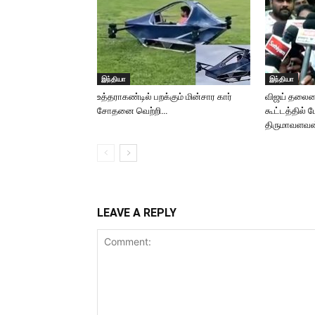
இந்தியா
இந்தியா
உத்தராகண்டில் பறக்கும் மின்சார கார்
விஜய் தலைமைய
சோதனை வெற்றி…
கூட்டத்தில் 
திருமாவளவன்
LEAVE A REPLY