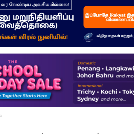
–
மக்கள்
ஓசை
லி