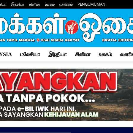
சியா
இந்தியா
சினிமா
உலகம்
வணிகம்
PENGUMUMAN
YSIA
மலேசியா
இந்தியா
சினிமா
உலகம்
வணிக
Makkal
Osai