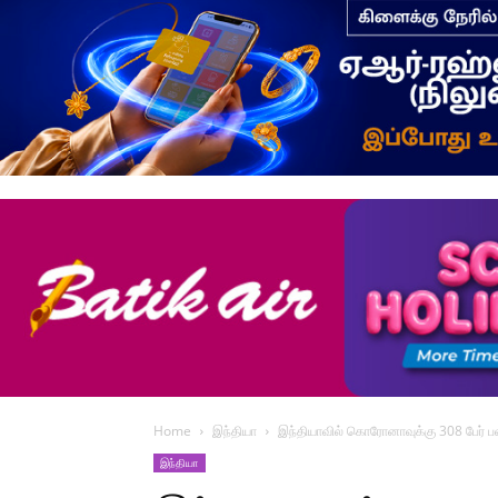
Home
இந்தியா
இந்தியாவில் கொரோனாவுக்கு 308 பேர் ப
இந்தியா