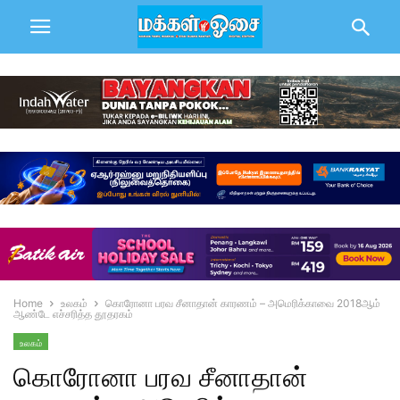
Home
உலகம்
கொரோனா பரவ சீனாதான் காரணம் – அமெரிக்காவை 2018ஆம்
ஆண்டே எச்சரித்த தூதரகம்
உலகம்
கொரோனா பரவ சீனாதான்