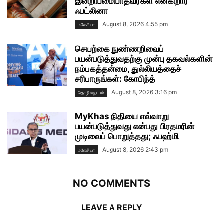
இன்றியமையாதவர்கள் என்கிறார்
ஃபட்லினா
August 8, 2026 4:55 pm
மலேசியா
செயற்கை நுண்ணறிவைப்
பயன்படுத்துவதற்கு முன்பு தகவல்களின்
நம்பகத்தன்மை, துல்லியத்தைச்
சரிபாருங்கள்: கோபிந்த்
August 8, 2026 3:16 pm
தொழில்நுட்பம்
MyKhas நிதியை எவ்வாறு
பயன்படுத்துவது என்பது பிரதமரின்
முடிவைப் பொறுத்தது; ஃபஹ்மி
August 8, 2026 2:43 pm
மலேசியா
NO COMMENTS
LEAVE A REPLY