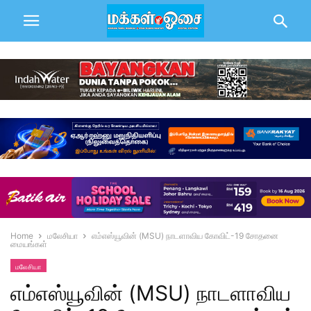
Home
மலேசியா
எம்எஸ்யூவின் (MSU) நாடளாவிய கோவிட்-19 சோதனை
மையங்கள்
மலேசியா
எம்எஸ்யூவின் (MSU) நாடளாவிய