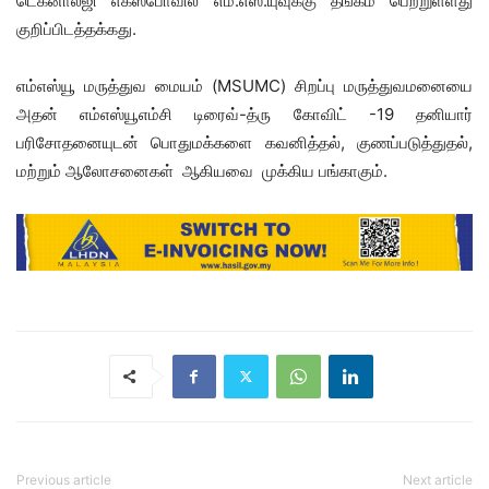
டெக்னாலஜி எக்ஸ்போவில் எம்.எஸ்.யுவுக்கு தங்கம் பெற்றுள்ளது
குறிப்பிடத்தக்கது.
எம்எஸ்யூ மருத்துவ மையம் (MSUMC) சிறப்பு மருத்துவமனையை
அதன் எம்எஸ்யூஎம்சி டிரைவ்-த்ரு கோவிட் -19 தனியார்
பரிசோதனையுடன் பொதுமக்களை கவனித்தல், குணப்படுத்துதல்,
மற்றும் ஆலோசனைகள் ஆகியவை முக்கிய பங்காகும்.
Previous article
Next article