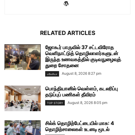
RELATED ARTICLES
ஜோகூர் பாருவில் 37 சட்டவிரோத
வெளிநாட்டுத் தொழிலாளர்களுடன்
இருந்த உணவகத்தில் குடிவநுழைவுத்
துறை சோதனை
August 8, 2026 8:27 pm
மலேசியா
பொந்தியானில் வெள்ளம், கடலரிப்பு
தடுப்புப் பணிகள் தீவிரம்
August 8, 2026 8:05 pm
TOP STORY
சில்க் தொழிற்பேட்டையில் மாசு: 4
தொழிற்சாலைகள் உடனடி மூடல்