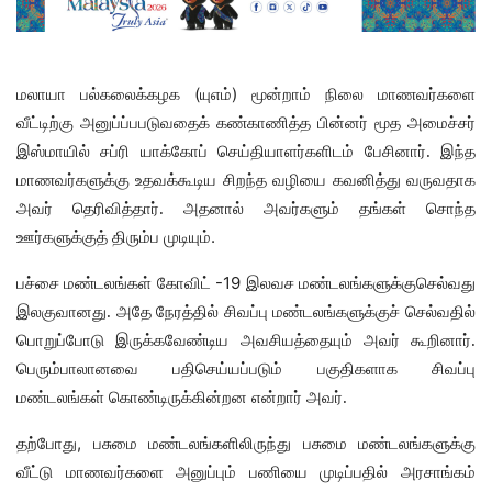
(
)
மலாயா
பல்கலைக்கழக
யுஎம்
மூன்றாம்
நிலை
மாணவர்களை
வீட்டிற்கு
அனுப்ப்பபடுவதைக்
கண்காணித்த
பின்னர்
மூத அமைச்சர்
இஸ்மாயில் சப்ரி யாக்கோப் செய்தியாளர்களிடம்
பேசினார்.
இந்த
மாணவர்களுக்கு
உதவக்கூடிய
சிறந்த
வழியை
கவனித்து
வருவதாக
அவர் தெரிவித்தார்.
அதனால்
அவர்களும்
தங்கள்
சொந்த
.
ஊர்களுக்குத்
திரும்ப
முடியும்
-19
பச்சை
மண்டலங்கள்
கோவிட்
இலவச
மண்டலங்களுக்குசெல்வது
இலகுவானது.
அதே
நேரத்தில்
சிவப்பு
மண்டலங்களுக்குச் செல்வதில்
பொறுப்போடு இருக்கவேண்டிய அவசியத்தையும் அவர் கூறினார்.
பெரும்பாலானவை
பதிசெய்யப்படும் பகுதிகளாக சிவப்பு
மண்டலங்கள் கொண்டிருக்கின்றன என்றார் அவர்.
, ​​
தற்போது
பசுமை
மண்டலங்களிலிருந்து
பசுமை
மண்டலங்களுக்கு
வீட்டு
மாணவர்களை
அனுப்பும்
பணியை
முடிப்பதில்
அரசாங்கம்