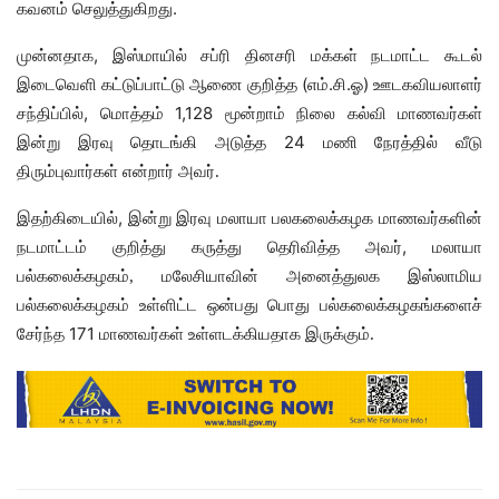
.
கவனம்
செலுத்துகிறது
,
முன்னதாக
இஸ்மாயில்
சப்ரி
தினசரி
மக்கள் நடமாட்ட கூடல்
(
.
.
)
இடைவெளி
கட்டுப்பாட்டு
ஆணை குறித்த
எம்
சி
ஓ
ஊடகவியலாளர்
,
1,128
சந்திப்பில்
மொத்தம்
மூன்றாம்
நிலை
கல்வி
மாணவர்கள்
24
இன்று இரவு தொடங்கி
அடுத்த
மணி
நேரத்தில்
வீடு
திரும்புவார்கள்
என்றார் அவர்.
,
இதற்கிடையில்
இன்று
இரவு
மலாயா பலகலைக்கழக
மாணவர்களின்
,
நடமாட்டம்
குறித்து
கருத்து
தெரிவித்த
அவர்
மலாயா
பல்கலைக்கழகம், மலேசியாவின்
அனைத்துலக
இஸ்லாமிய
பல்கலைக்கழகம்
உள்ளிட்ட
ஒன்பது
பொது
பல்கலைக்கழகங்களைச்
171
சேர்ந்த
மாணவர்கள்
உள்ளடக்கியதாக
இருக்கும்.