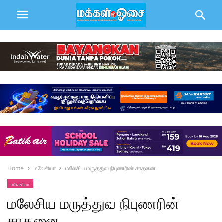
Home
மலேசியா
மலேசிய மருத்துவ நிபுணரின் சாதனை
மலேசியா
மலேசிய மருத்துவ நிபுணரின்
சாதனை