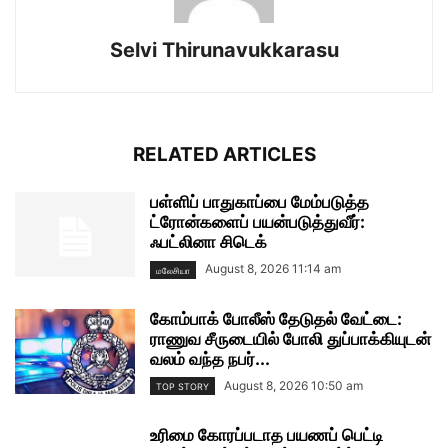
Selvi Thirunavukkarasu
RELATED ARTICLES
பள்ளிப் பாதுகாப்பை மேம்படுத்த
ட்ரோன்களைப் பயன்படுத்துவீர்:
ஃபட்லினா சிடெக்
August 8, 2026 11:14 am
மலேசியா
கோம்பாக் போலீஸ் தேடுதல் வேட்டை:
ராணுவ சீருடையில் போலி துப்பாக்கியுடன்
வலம் வந்த நபர்...
August 8, 2026 10:50 am
TOP STORY
உரிமை கோரப்படாத பயணப் பெட்டி