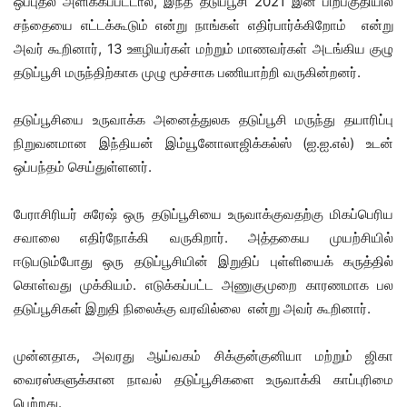
ஒப்புதல் அளிக்கப்பட்டால், இந்த தடுப்பூசி 2021 இன் பிற்பகுதியில்
சந்தையை எட்டக்கூடும் என்று நாங்கள் எதிர்பார்க்கிறோம் என்று
அவர் கூறினார், 13 ஊழியர்கள் மற்றும் மாணவர்கள் அடங்கிய குழு
தடுப்பூசி மருந்திற்காக முழு மூச்சாக பணியாற்றி வருகின்றனர்.
தடுப்பூசியை உருவாக்க அனைத்துலக தடுப்பூசி மருந்து தயாரிப்பு
நிறுவனமான இந்தியன் இம்யூனோலாஜிக்கல்ஸ் (ஐ.ஐ.எல்) உடன்
ஒப்பந்தம் செய்துள்ளனர்.
பேராசிரியர் சுரேஷ் ஒரு தடுப்பூசியை உருவாக்குவதற்கு மிகப்பெரிய
சவாலை எதிர்நோக்கி வருகிறார். அத்தகைய முயற்சியில்
ஈடுபடும்போது ஒரு தடுப்பூசியின் இறுதிப் புள்ளியைக் கருத்தில்
கொள்வது முக்கியம். எடுக்கப்பட்ட அணுகுமுறை காரணமாக பல
தடுப்பூசிகள் இறுதி நிலைக்கு வரவில்லை என்று அவர் கூறினார்.
முன்னதாக, அவரது ஆய்வகம் சிக்குன்குனியா மற்றும் ஜிகா
வைரஸ்களுக்கான நாவல் தடுப்பூசிகளை உருவாக்கி காப்புரிமை
பெற்றது.