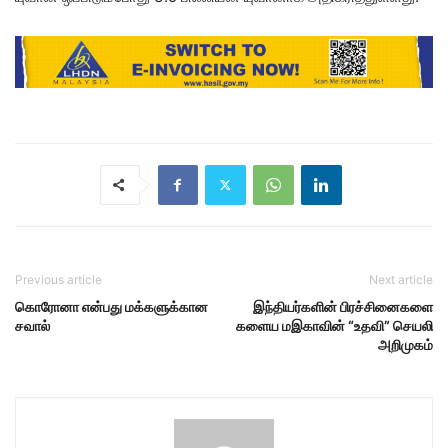
Previous article
Next article
கொரோனா என்பது மக்களுக்கான
இந்தியர்களின் பிரச்சினைகளை
சவால்
களைய மஇகாவின் “உதவி” செயலி
அறிமுகம்