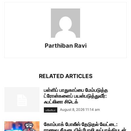
Parthiban Ravi
RELATED ARTICLES
பள்ளிப் பாதுகாப்பை மேம்படுத்த
ட்ரோன்களைப் பயன்படுத்துவீர்:
ஃபட்லினா சிடெக்
August 8, 2026 11:14 am
மலேசியா
கோம்பாக் போலீஸ் தேடுதல் வேட்டை:
ராணுவ சீருடையில் போலி துப்பாக்கியுடன்