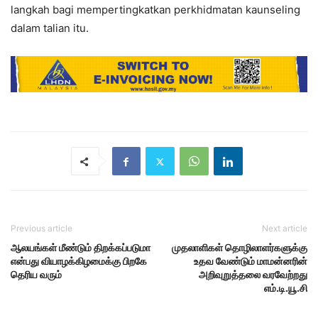
langkah bagi mempertingkatkan perkhidmatan kaunseling
dalam talian itu.
Previous article
Next article
ஆலயங்கள் மீண்டும் திறக்கப்படுமா
முதலாளிகள் தொழிலாளர்களுக்கு
என்பது வியாழக்கிழமைக்கு பிறகே
உதவ வேண்டும் மாமன்னரின்
தெரிய வரும்
அறிவுறுத்தலை வரவேற்றது
எம்.டி.யூ.சி