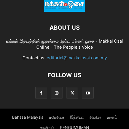
ABOUT US
மக்கள் இதயத்தின் முதன்மை தேர்வு மக்கள் ஓசை - Makkal Osai
Online - The People's Voice
Contact us:
editorial@makkalosai.com.my
FOLLOW US
Bahasa Malaysia
மலேசியா
இந்தியா
சினிமா
உலகம்
வணிகம்
PENGUMUMAN