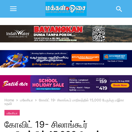
Home
மலேசியா
கோவிட் 19- சிலாங்கூர் மாநிலத்தில் 15,000 பேருக்கு மஇகா
உதவி
மலேசியா
கோவிட் 19- சிலாங்கூர்