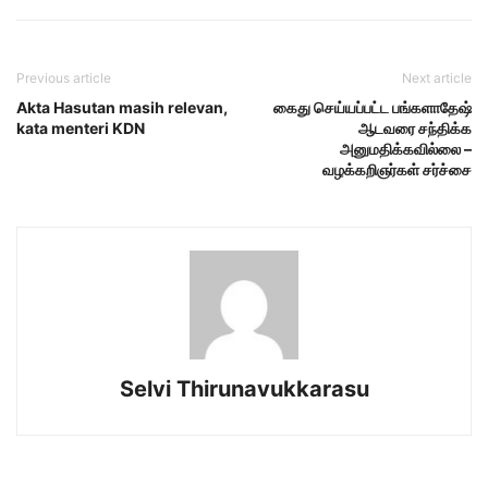
Previous article
Next article
Akta Hasutan masih relevan,
கைது செய்யப்பட்ட பங்களாதேஷ்
kata menteri KDN
ஆடவரை சந்திக்க
அனுமதிக்கவில்லை –
வழக்கறிஞர்கள் சர்ச்சை
Selvi Thirunavukkarasu