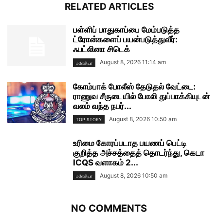
RELATED ARTICLES
பள்ளிப் பாதுகாப்பை மேம்படுத்த
ட்ரோன்களைப் பயன்படுத்துவீர்:
ஃபட்லினா சிடெக்
August 8, 2026 11:14 am
மலேசியா
கோம்பாக் போலீஸ் தேடுதல் வேட்டை:
ராணுவ சீருடையில் போலி துப்பாக்கியுடன்
வலம் வந்த நபர்...
August 8, 2026 10:50 am
TOP STORY
உரிமை கோரப்படாத பயணப் பெட்டி
குறித்த அச்சத்தைத் தொடர்ந்து, கெடா
ICQS வளாகம் 2...
August 8, 2026 10:50 am
மலேசியா
NO COMMENTS