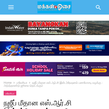
Home
மலேசியா
நஜீப் மீதான எஸ்.ஆர்.சி இன்டர்நேஷனல் பணமோசடி வழக்கு :
அடுத்தாண்டு ஜூலை தொடங்கும்
மலேசியா
நஜீப் மீதான எஸ்.ஆர்.சி