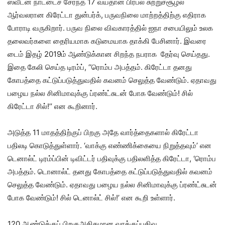
ஸ்வீடன் நாட்டைச் சேரந்த 17 வயதான பிரபல சுற்றுச்சூழல்
ஆர்வலரான கிரேட்டா துன்பர்க், பருவநிலை மாற்றத்திற்கு எதிராக
போராடி வருகிறார். பருவ நிலை விவகாரத்தில் ஐநா சபையிலும் உலக
தலைவர்களை தைரியமாக கடுமையாக தாக்கி பேசினார். இவரை
டைம் இதழ் 2019ம் ஆண்டுக்கான சிறந்த நபராக தேர்வு செய்தது.
இதை கேலி செய்த டிரம்ப், ‘‘ரொம்ப அபத்தம். கிரேட்டா தனது
கோபத்தை கட்டுப்படுத்துவதில் கவனம் செலுத்த வேண்டும். ஏதாவது
பழைய நல்ல சினிமாவுக்கு ப்ரண்ட்சுடன் போக வேண்டும்! சில்
கிரேட்டா சில்!’’ என கூறினார்.
அடுத்த 11 மாதத்திற்குப் பிறகு அதே வார்த்தைகளால் கிரேட்டா
பதிலடி கொடுத்துள்ளார். ‘வாக்கு எண்ணிக்கையை நிறுத்தவும்’ என
டெனால்ட் டிரம்ப்பின் டிவிட்டர் பதிவுக்கு பதிலளித்த கிரேட்டா, ‘ரொம்ப
அபத்தம். டொனால்ட் தனது கோபத்தை கட்டுப்படுத்துவதில் கவனம்
செலுத்த வேண்டும். ஏதாவது பழைய நல்ல சினிமாவுக்கு ப்ரண்ட்சுடன்
போக வேண்டும்! சில் டெனால்ட் சில்!’ என கூறி உள்ளார்.
120 ஆண்டுக்குப் பிறகுஅதிகமான வாக்குப்பதிவு