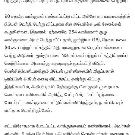
பறித்தார். அங்கும் அவர் 5 ஆயிரம் வாக்குகள் முன்னிலை பெற்றார்.
90 சதவீத வாக்குகள் எண்ணப்பட்டு விட்ட அரிசோனா மாகாணத்தில்
பிடென் வெற்றி பெற்று விட்டதாக சில அமெரிக்க டிவி சேனல்கள்
கூறுகின்றன. இதனால், ஏற்கனவே 264 வாக்காளர் குழு
வாக்குகளை அவர் பெற்று விட்டதால், ஜார்ஜியா (16), நெவாடாவை
(6) கைப்பற்றும் பட்சத்தில் அதிபராவதற்கான பெரும்பான்மையை
பெற்று விடுவார். ஜார்ஜியாவை பிடென் கைப்பற்றும் பட்சத்தில் டிரம்ப்
வெற்றிக்கான அனைத்து கதவுகளும் மூடப்பட்டு விடும்.
பென்சில்வேனியாவிலும் பிடென் முன்னிலையில் இருப்பதால்
டிரம்ப்பின் அதிபர் கனவு கிட்டத்தட்ட தகர்ந்து விட்டது.
இந்நிலையில், அதிபர் டிரம்ப் தேர்தலுக்கு பின் முதல் முறையாக
வெள்ளை மாளிகையில் அளித்த பேட்டியில், , ‘‘சட்டப்பூர்வமாக
போடப்பட்ட வாக்குகளை மட்டும் எண்ணியிருந்தால், நான் மிகவும்
எளிதாக வென்றிருப்பேன்.
சட்டவிரோதமாக போடப்பட்ட வாக்குகளையும் எண்ணினால், அவர்கள்
எங்களிடமிருந்து வெற்றியை அபகரித்துக் கொள்வார்கள். ஜனநாயக