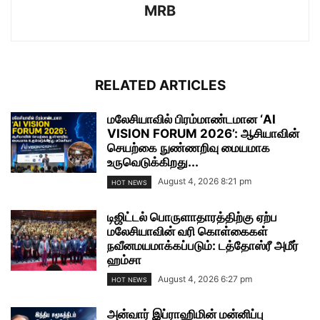
MRB
RELATED ARTICLES
மலேசியாவில் பிரம்மாண்டமான ‘AI
VISION FORUM 2026’: ஆசியாவின்
செயற்கை நுண்ணறிவு மையமாக
உருவெடுக்கிறது...
August 4, 2026 8:21 pm
HOT NEWS
டிஜிட்டல் பொருளாதாரத்திற்கு ஏற்ப
மலேசியாவின் வரி கொள்கைகள்
நவீனமயமாக்கப்படும்: டத்தோஸ்ரீ அமீர்
ஹம்சா
August 4, 2026 6:27 pm
HOT NEWS
அன்வார் இப்ராஹிமின் மன்னிப்பு