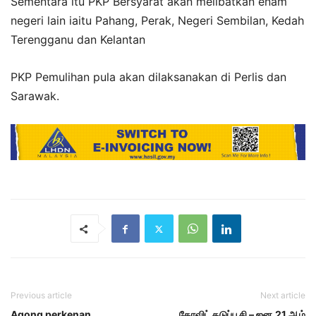
Sementara itu PKP Bersyarat akan melibatkan enam
negeri lain iaitu Pahang, Perak, Negeri Sembilan, Kedah
Terengganu dan Kelantan
PKP Pemulihan pula akan dilaksanakan di Perlis dan
Sarawak.
Previous article
Next article
Agong perkenan
கோவிட் தடுப்பூசி – ஜன.21 ஆம்