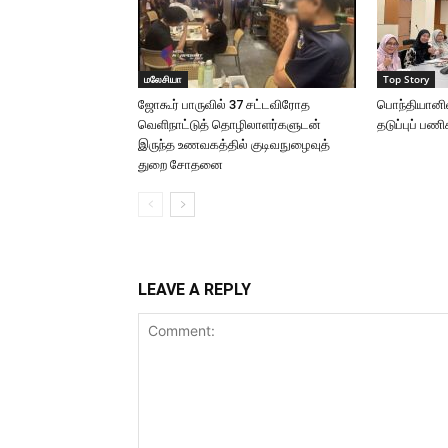
மலேசியா
Top Story
ஜோகூர் பாருவில் 37 சட்டவிரோத
பொந்தியானில்
வெளிநாட்டுத் தொழிலாளர்களுடன்
தடுப்புப் பணி
இருந்த உணவகத்தில் குடிவநுழைவுத்
துறை சோதனை
LEAVE A REPLY