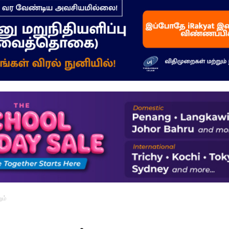
–
மக்கள்
ஓசை
ும்