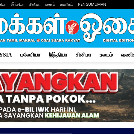
சியா
இந்தியா
சினிமா
உலகம்
வணிகம்
PENGUMUMAN
YSIA
மலேசியா
இந்தியா
சினிமா
உலகம்
வணிக
Makkal
Osai