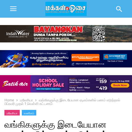
Home
மலேசியா
வங்கிகளுக்கு இடையேயான ஏடிஎம்களில் பணம் எடுத்தால்
பிப்ரவரி முதல் 1 வெள்ளி கட்டணம்
மலேசியா
வணிகம்
வங்கிகளுக்கு இடையேயான