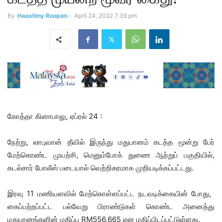
By
Haashiny Roopan
-
April 24, 2022 7:39 pm
கோத்தா கினாபாலு, ஏப்ரல் 24 :
நேற்று, லாபுவான் தீவில் இருந்து மதுபானம் கடத்த மூன்று பேர்
மேற்கொண்ட முயற்சி, மெனும்போக் துணை ஆற்றுப் பகுதியில்,
கடல்சார் போலீஸ் படையால் வெற்றிகரமாக முறியடிக்கப்பட்டது.
இரவு 11 மணியளவில் மேற்கொள்ளப்பட்ட நடவடிக்கையின் போது, ​​
கைப்பற்றப்பட்ட பல்வேறு பிராண்டுகள் கொண்ட அனைத்து
மதுபானங்களின் மதிப்பு RM556,665 என மதிப்பிடப்பட்டுள்ளது.