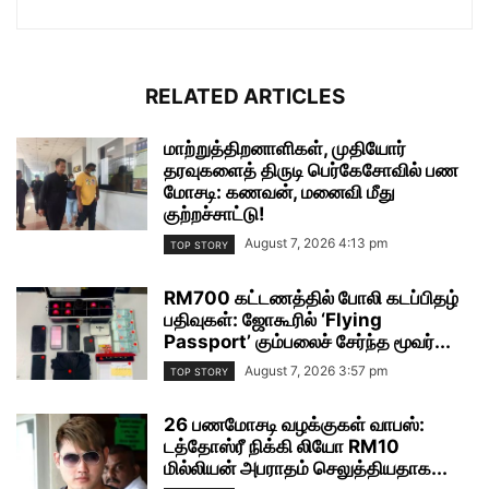
RELATED ARTICLES
மாற்றுத்திறனாளிகள், முதியோர்
தரவுகளைத் திருடி பெர்கேசோவில் பண
மோசடி: கணவன், மனைவி மீது
குற்றச்சாட்டு!
August 7, 2026 4:13 pm
TOP STORY
RM700 கட்டணத்தில் போலி கடப்பிதழ்
பதிவுகள்: ஜோகூரில் ‘Flying
Passport’ கும்பலைச் சேர்ந்த மூவர்...
August 7, 2026 3:57 pm
TOP STORY
26 பணமோசடி வழக்குகள் வாபஸ்:
டத்தோஸ்ரீ நிக்கி லியோ RM10
மில்லியன் அபராதம் செலுத்தியதாக...