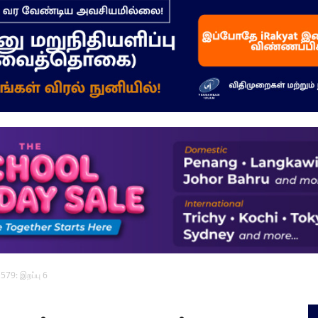
–
மக்கள்
ஓசை
579: இறப்பு 6