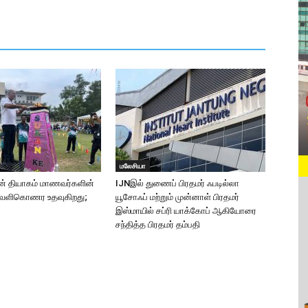
மலேசியா
ன் தியாகம் மாணவர்களின்
IJNஇல் துணைப் பிரதமர் ஃபடில்லா
ெளிகொணர உதவுகிறது;
யூசோஃப் மற்றும் முன்னாள் பிரதமர்
இஸ்மாயில் சப்ரி யாக்கோப் ஆகியோரை
சந்தித்த பிரதமர் தம்பதி