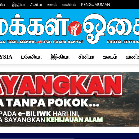
சியா
இந்தியா
சினிமா
உலகம்
வணிகம்
PENGUMUMAN
YSIA
மலேசியா
இந்தியா
சினிமா
உலகம்
வணிக
Makkal
Osai