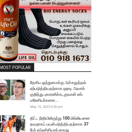
MOST POPULAR
தேசிய ஒற்றுமைக்கு அச்சுறுத்தல்
ஏற்படுத்தியதற்காக ஹாடி அவாங்
குறித்து புகாரளிக்க, குவான் எங்
மலேசியர்களை...
May 10, 2023 6:30 pm
திட்ட நிதியிலிருந்து 100 மில்லியனை
தவறாகப் பயன்படுத்தியதற்காக 37
பேர் எம்ஏசிசியால் கைது