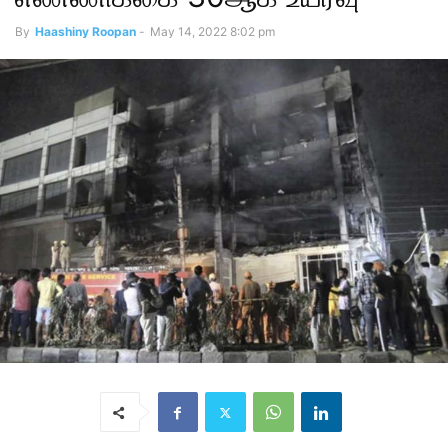
By
Haashiny Roopan
-
May 14, 2022 8:02 pm