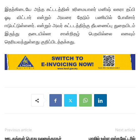
இதற்கிடையே அந்த கட்டடத்தின் உரிமையாளர் மனிஷ் லகரா தப்பி
ஓடி விட்டார் என்றும் அவரை தேடும் பணியில் போலீசார்
ஈடுபட்டுள்ளனர். என்றும் அவர் கட்டடத்திற்கு தீயணைப்பு துறையிடம்
இருந்து தடையில்லா சான்றிதழ் பெறவில்லை எனவும்
தெரியவந்துள்ளது குறிப்பிடத்தக்கது.
Previous article
Next article
ஊடகங்கள் பொது நலனுக்காகச்
மாலில் உள்ள எஸ்கலேட்டரில்