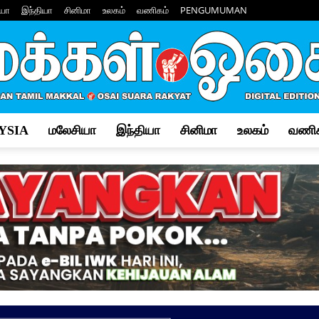
யா
இந்தியா
சினிமா
உலகம்
வணிகம்
PENGUMUMAN
YSIA
மலேசியா
இந்தியா
சினிமா
உலகம்
வணிக
Makkal
Osai