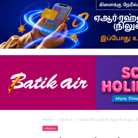
Home
மலேசியா
கால்வாயில் மூழ்கி 6 மற்றும் 4 வயது உட
மலேசியா