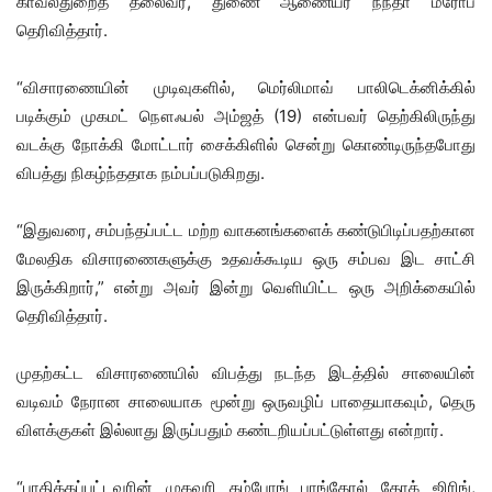
காவல்துறைத் தலைவர், துணை ஆணையர் நந்தா மரோப்
தெரிவித்தார்.
“விசாரணையின் முடிவுகளில், மெர்லிமாவ் பாலிடெக்னிக்கில்
படிக்கும் முகமட் நௌஃபல் அம்ஜத் (19) என்பவர் தெற்கிலிருந்து
வடக்கு நோக்கி மோட்டார் சைக்கிளில் சென்று கொண்டிருந்தபோது
விபத்து நிகழ்ந்ததாக நம்பப்படுகிறது.
“இதுவரை, சம்பந்தப்பட்ட மற்ற வாகனங்களைக் கண்டுபிடிப்பதற்கான
மேலதிக விசாரணைகளுக்கு உதவக்கூடிய ஒரு சம்பவ இட சாட்சி
இருக்கிறார்,” என்று அவர் இன்று வெளியிட்ட ஒரு அறிக்கையில்
தெரிவித்தார்.
முதற்கட்ட விசாரணையில் விபத்து நடந்த இடத்தில் சாலையின்
வடிவம் நேரான சாலையாக மூன்று ஒருவழிப் பாதையாகவும், தெரு
விளக்குகள் இல்லாது இருப்பதும் கண்டறியப்பட்டுள்ளது என்றார்.
“பாதிக்கப்பட்டவரின் முகவரி கம்போங் பாங்கோல் தோக் ஜிரிங்,