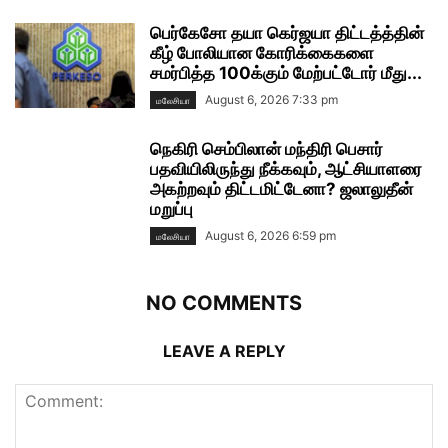
பெர்கேசோ தயா கெர்ஜயா திட்டத்த்தின்
கீழ் போலியான கோரிக்கைகளை
சமர்பித்த 100க்கும் மேற்பட்டோர் மீது...
August 6, 2026 7:33 pm
மலேசியா
நெகிரி செம்பிலான் மந்திரி பெசார்
பதவியிலிருந்து நீக்கவும், ஆட்சியாளரை
அகற்றவும் திட்டமிட்டேனா? ஜலாலுதீன்
மறுப்பு
August 6, 2026 6:59 pm
மலேசியா
NO COMMENTS
LEAVE A REPLY