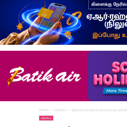
Home
மலேசியா
நீதிமன்ற மொழி பெயர்ப்பாளரைத் தாக்க
மலேசியா