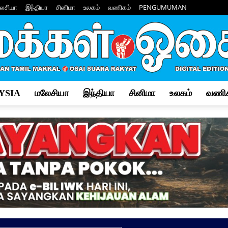
ேசியா
இந்தியா
சினிமா
உலகம்
வணிகம்
PENGUMUMAN
YSIA
மலேசியா
இந்தியா
சினிமா
உலகம்
வணிக
Makkal
Osai