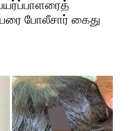
ெயர்ப்பாளரைத்
நபரை போலீசார் கைது