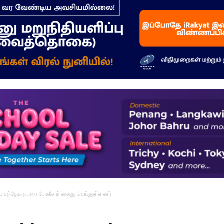
–
மக்கள்
ஓசை
ிய சந்தேக நபரை போலீசார் கைது செய்துள்ளனர்