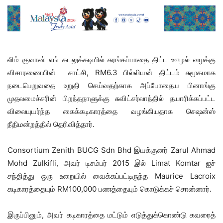
லிம் குவான் எங் கடலுக்கடியில் சுரங்கப்பாதை திட்ட ஊழல் வழக்கு
விசாரணையின் சாட்சி, RM6.3 பில்லியன் திட்டம் சுமூகமாக
நடைபெறுவதை உறுதி செய்வதற்காக அப்போதைய பினாங்கு
முதலமைச்சரின் பிறந்தநாளுக்கு சுவிட்சர்லாந்தில் தயாரிக்கப்பட்ட
விலையுயர்ந்த கைக்கடிகாரத்தை வழங்கியதாக செஷன்ஸ்
நீதிமன்றத்தில் தெரிவித்தார்.
Consortium Zenith BUCG Sdn Bhd இயக்குனர் Zarul Ahmad
Mohd Zulkifli, அவர் டிசம்பர் 2015 இல் Limat Komtar ஐச்
சந்தித்து ஒரு உறையில் வைக்கப்பட்டிருந்த Maurice Lacroix
கடிகாரத்தையும் RM100,000 பணத்தையும் கொடுக்கச் சொன்னார்.
இருப்பினும், அவர் கடிகாரத்தை மட்டும் எடுத்துக்கொண்டு கவரைத்