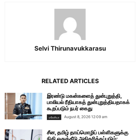
Selvi Thirunavukkarasu
RELATED ARTICLES
இரண்டு மகன்களைத் துன்புறுத்தி,
பாலியல் ரீதியாகத் துன்புறுத்தியதாகக்
கூறப்படும் நபர் கைது
August 8, 2026 12:09 am
மலேசியா
சீன, தமிழ் தாய்மொழிப் பள்ளிகளுக்கு
நிதி ஒதுக்கீடு அதிகரிக்கப்படும்: