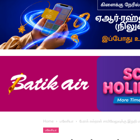
Home
மலேசியா
பேராக் சுல்தான் சாமிவேலுவுக்கு இறுதி
மலேசியா