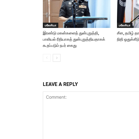
மலேசியா
மலேசியா
இரண்டு மகன்களைத் துன்புறுத்தி,
சீன, தமிழ் த
பாலியல் ரீதியாகத் துன்புறுத்தியதாகக்
நிதி ஒதுக்கீட
கூறப்படும் நபர் கைது
LEAVE A REPLY