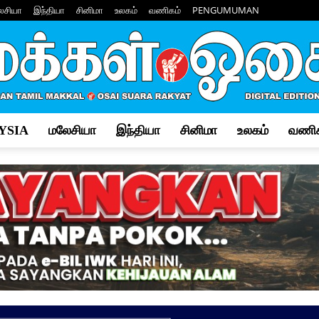
ேசியா
இந்தியா
சினிமா
உலகம்
வணிகம்
PENGUMUMAN
YSIA
மலேசியா
இந்தியா
சினிமா
உலகம்
வணிக
Makkal
Osai