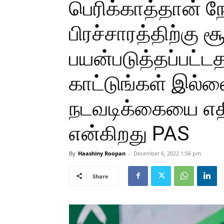
பெரிக்காத்தான் ந
பிரச்சாரத்திற்கு ச
பயன்படுத்தப்பட்
காட்டுங்கள் இல்ல
நடவடிக்கையை எதி
என்கிறது PAS
By
Haashiny Roopan
-
December 6, 2022 1:56 pm
Share