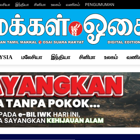
ேசியா
இந்தியா
சினிமா
உலகம்
வணிகம்
PENGUMUMAN
YSIA
மலேசியா
இந்தியா
சினிமா
உலகம்
வணிக
Makkal
Osai