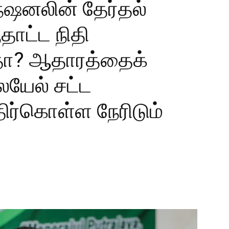
ேஷனலின் தேர்தல்
ூதாட்ட நிதி
டதா? ஆதாரத்தைக்
ையேல் சட்ட
ர்கொள்ள நேரிடும்