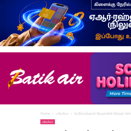
Home
மலேசியா
பெரிக்காத்தான் நேஷனலின் தேர்தல் பிரச
மலேசியா