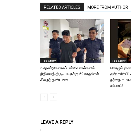
RELATED ARTICLES
MORE FROM AUTHOR
Top Story
Top Story
5 ஆண்டுகளாகப் பள்ளிவாசல்களில்
கொழும்புக்க
நிதியைத் திருடியவருக்கு 69 மாதங்கள்
ஒரே காிக்பிட
சிறைத் தண்டனை!
தந்தை – மகள்:
சம்பவம்!
LEAVE A REPLY