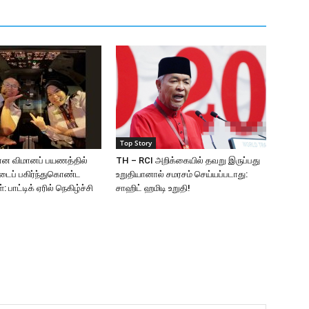
Top Story
ான விமானப் பயணத்தில்
TH – RCI அறிக்கையில் தவறு இருப்பது
்டைப் பகிர்ந்துகொண்ட
உறுதியானால் சமரசம் செய்யப்படாது:
 பாட்டிக் ஏரில் நெகிழ்ச்சி
சாஹிட் ஹமிடி உறுதி!