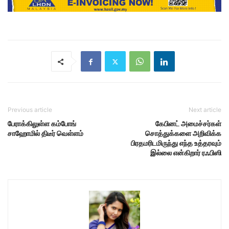
Previous article
Next article
பேராக்கிலுள்ள கம்போங்
கேபினட் அமைச்சர்கள்
சாஹோமில் திடீர் வெள்ளம்
சொத்துக்களை அறிவிக்க
பிரதமரிடமிருந்து எந்த உத்தரவும்
இல்லை என்கிறார் ரஃபிஸி