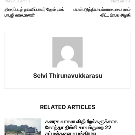
Previous article
Next article
திரைப்படத் தயாரிப்பாளர் ஹேம் நாக்
பயன்படுத்திய உள்ளாடையை ஏலம்
பாபுஜி காலமானார்
விட்ட பிரபல அழகி
Selvi Thirunavukkarasu
RELATED ARTICLES
கனரக வாகன விதிமீறல்களுக்காக
கோத்தா திங்கி காவல்துறை 22
சம்மன்களை வழங்கியது