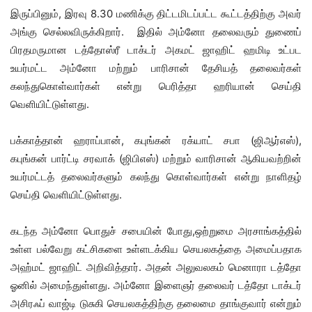
இருப்பினும், இரவு 8.30 மணிக்கு திட்டமிடப்பட்ட கூட்டத்திற்கு அவர்
அங்கு செல்லவிருக்கிறார். இதில் அம்னோ தலைவரும் துணைப்
பிரதமருமான டத்தோஸ்ரீ டாக்டர் அகமட் ஜாஹிட் ஹமிடி உட்பட
உயர்மட்ட அம்னோ மற்றும் பாரிசான் தேசியத் தலைவர்கள்
கலந்துகொள்வார்கள் என்று பெரித்தா ஹரியான் செய்தி
வெளியிட்டுள்ளது.
பக்காத்தான் ஹராப்பான், கபுங்கன் ரக்யாட் சபா (ஜிஆர்எஸ்),
கபுங்கன் பார்ட்டி சரவாக் (ஜிபிஎஸ்) மற்றும் வாரிசான் ஆகியவற்றின்
உயர்மட்டத் தலைவர்களும் கலந்து கொள்வார்கள் என்று நாளிதழ்
செய்தி வெளியிட்டுள்ளது.
கடந்த அம்னோ பொதுச் சபையின் போது,ஒற்றுமை அரசாங்கத்தில்
உள்ள பல்வேறு கட்சிகளை உள்ளடக்கிய செயலகத்தை அமைப்பதாக
அஹ்மட் ஜாஹிட் அறிவித்தார். அதன் அலுவலகம் மெனாரா டத்தோ
ஓனில் அமைந்துள்ளது. அம்னோ இளைஞர் தலைவர் டத்தோ டாக்டர்
அசிரஃப் வாஜ்டி டுசுகி செயலகத்திற்கு தலைமை தாங்குவார் என்றும்