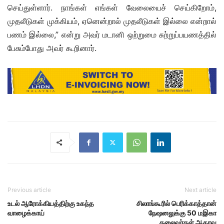
செய்துள்ளார். நாங்கள் எங்கள் வேலையைச் செய்கிறோம்,
முதலீடுகள் முக்கியம், ஏனென்றால் முதலீடுகள் இல்லை என்றால்
பணம் இல்லை,” என்று அவர் மடானி ஒற்றுமை சுற்றுப்பயணத்தில்
பேசும்போது அவர் கூறினார்.
Previous article
Next article
உடல் ஆரோக்கியத்திற்கு உகந்த
சிலாங்கூரில் பெரிக்காத்தான்
வாழைக்காய்
நேஷனலுக்கு 50 மஇகா
தலைவர்கள் ஆதரவு