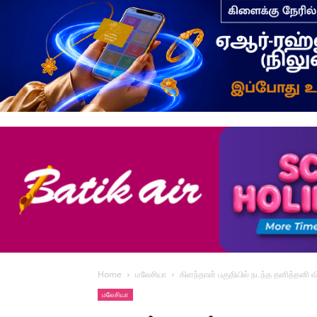
Home
மலேசியா
கிளந்தான் பகுதியில் நடந்த தனித்தனி வ
மலேசியா