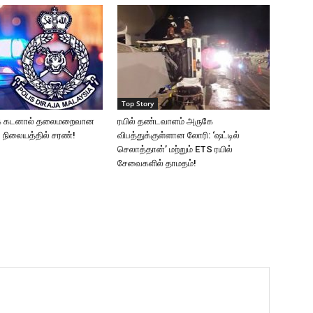
Top Story
ணக் கடனால் தலைமறைவான
ரயில் தண்டவாளம் அருகே
் நிலையத்தில் சரண்!
விபத்துக்குள்ளான லோரி: ‘ஷட்டில்
செலாத்தான்’ மற்றும் ETS ரயில்
சேவைகளில் தாமதம்!