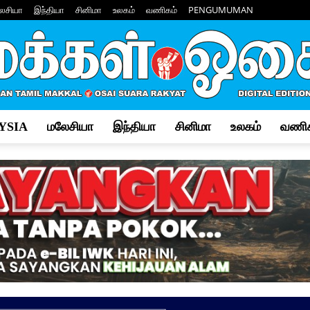
ேசியா
இந்தியா
சினிமா
உலகம்
வணிகம்
PENGUMUMAN
YSIA
மலேசியா
இந்தியா
சினிமா
உலகம்
வணிக
Makkal
Osai