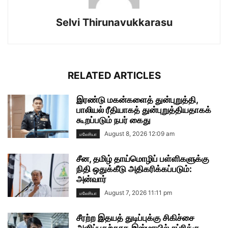
Selvi Thirunavukkarasu
RELATED ARTICLES
இரண்டு மகன்களைத் துன்புறுத்தி,
பாலியல் ரீதியாகத் துன்புறுத்தியதாகக்
கூறப்படும் நபர் கைது
August 8, 2026 12:09 am
மலேசியா
சீன, தமிழ் தாய்மொழிப் பள்ளிகளுக்கு
நிதி ஒதுக்கீடு அதிகரிக்கப்படும்:
அன்வார்
August 7, 2026 11:11 pm
மலேசியா
சீரற்ற இதயத் துடிப்புக்கு சிகிச்சை