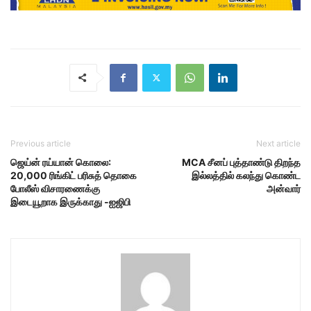
Previous article
Next article
ஜெய்ன் ரய்யான் கொலை:
MCA சீனப் புத்தாண்டு திறந்த
20,000 ரிங்கிட் பரிசுத் தொகை
இல்லத்தில் கலந்து கொண்ட
போலீஸ் விசாரணைக்கு
அன்வார்
இடையூறாக இருக்காது -ஐஜிபி