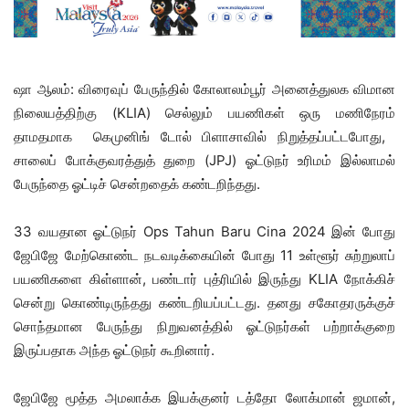
ஷா ஆலம்: விரைவுப் பேருந்தில் கோலாலம்பூர் அனைத்துலக விமான
நிலையத்திற்கு (KLIA) செல்லும் பயணிகள் ஒரு மணிநேரம்
தாமதமாக கெமுனிங் டோல் பிளாசாவில் நிறுத்தப்பட்டபோது, ​​
சாலைப் போக்குவரத்துத் துறை (JPJ) ஓட்டுநர் உரிமம் இல்லாமல்
பேருந்தை ஓட்டிச் சென்றதைக் கண்டறிந்தது.
33 வயதான ஓட்டுநர் Ops Tahun Baru Cina 2024 இன் போது
ஜேபிஜே மேற்கொண்ட நடவடிக்கையின் போது 11 உள்ளூர் சுற்றுலாப்
பயணிகளை கிள்ளான், பண்டார் புத்ரியில் இருந்து KLIA நோக்கிச்
சென்று கொண்டிருந்தது கண்டறியப்பட்டது. தனது சகோதரருக்குச்
சொந்தமான பேருந்து நிறுவனத்தில் ஓட்டுநர்கள் பற்றாக்குறை
இருப்பதாக அந்த ஓட்டுநர் கூறினார்.
ஜேபிஜே மூத்த அமலாக்க இயக்குனர் டத்தோ லோக்மான் ஜமான்,