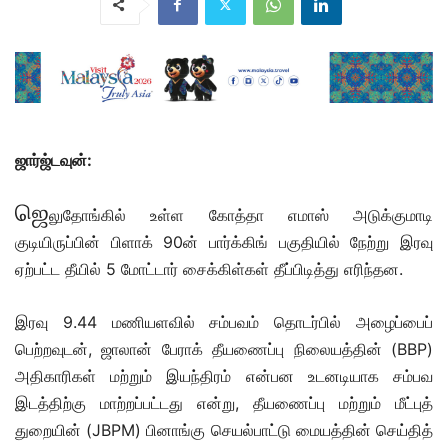
ஜார்ஜ்டவுன்:
ஜெ
லுதோங்கில் உள்ள கோத்தா எமாஸ் அடுக்குமாடி
குடியிருப்பின் பிளாக் 90ன் பார்க்கிங் பகுதியில் நேற்று இரவு
ஏற்பட்ட தீயில் 5 மோட்டார் சைக்கிள்கள் தீப்பிடித்து எரிந்தன.
இரவு 9.44 மணியளவில் சம்பவம் தொடர்பில் அழைப்பைப்
பெற்றவுடன், ஜாலான் பேராக் தீயணைப்பு நிலையத்தின் (BBP)
அதிகாரிகள் மற்றும் இயந்திரம் என்பன உடனடியாக சம்பவ
இடத்திற்கு மாற்றப்பட்டது என்று, தீயணைப்பு மற்றும் மீட்புத்
துறையின் (JBPM) பினாங்கு செயல்பாட்டு மையத்தின் செய்தித்