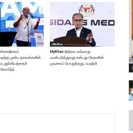
மலேசியா
ுண்ணறிவைப்
MyKhas நிதியை எவ்வாறு
வதற்கு முன்பு தகவல்களின்
பயன்படுத்துவது என்பது பிரதமரின்
ை, துல்லியத்தைச்
முடிவைப் பொறுத்தது; ஃபஹ்மி
 கோபிந்த்