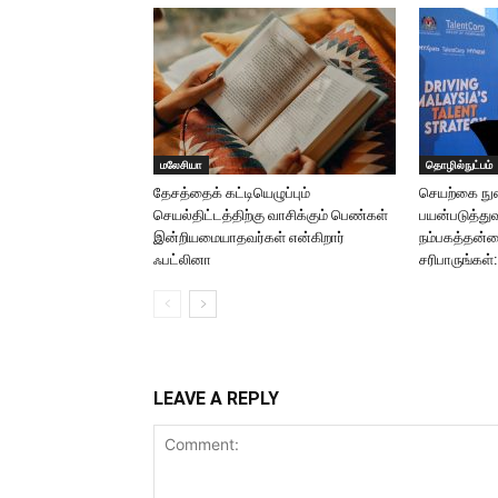
மலேசியா
தொழில்நுட்பம்
தேசத்தைக் கட்டியெழுப்பும்
செயற்கை ந
செயல்திட்டத்திற்கு வாசிக்கும் பெண்கள்
பயன்படுத்து
இன்றியமையாதவர்கள் என்கிறார்
நம்பகத்தன்ம
ஃபட்லினா
சரிபாருங்கள்:
LEAVE A REPLY