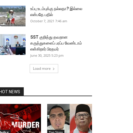
உப்பு உடம்புக்கு நல்லதா? இல்லை
என்பதே பதில்
October 7, 2021 7:46 am
SST குறித்து தவறான
கருத்துகளைப் பரப்ப வேண்டாம்
என்கிறார் பிரதமர்
June 30, 2025 5:23 pm
Load more
HOT NEWS
லேசியா
Top Story