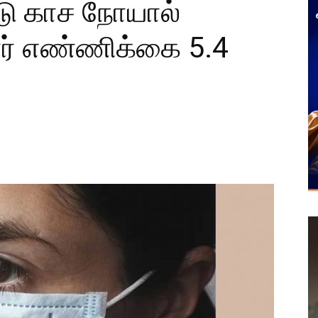
்டு காச நோயால்
ோர் எண்ணிக்கை 5.4