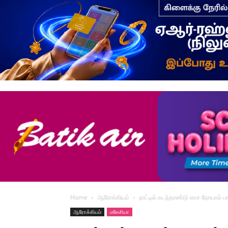
Home
ஆரோக்கியம்
நாட்டில் கடந்தாண்டு காச நோயால் ப
ஆரோக்கியம்
மலேசியா