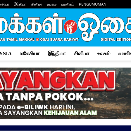
ேசியா
இந்தியா
சினிமா
உலகம்
வணிகம்
PENGUMUMAN
YSIA
மலேசியா
இந்தியா
சினிமா
உலகம்
வணிக
Makkal
Osai