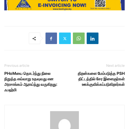
Previous article
Next article
PHoMயை தொடர்ந்து நிலை
திறன்களை மேம்படுத்த PSH
நிறுத்த எவ்வாறு உதவுவது என
திட்டத்தில் சேர இளைஞர்கள்
அரசாங்கம் ஆராய்ந்து வருகிறது:
ஊக்குவிக்கப்படுகிறார்கள்
ஃபஹ்மி