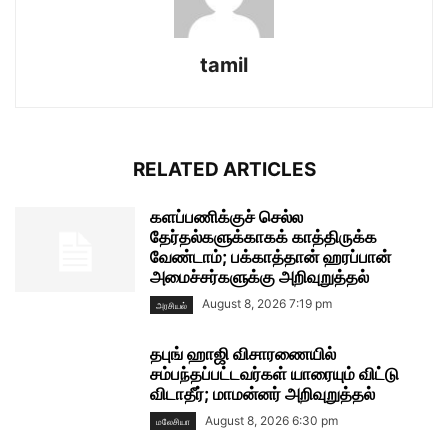
tamil
RELATED ARTICLES
களப்பணிக்குச் செல்ல
தேர்தல்களுக்காகக் காத்திருக்க
வேண்டாம்; பக்காத்தான் ஹரப்பான்
அமைச்சர்களுக்கு அறிவுறுத்தல்
August 8, 2026 7:19 pm
அரசியல்
தபுங் ஹாஜி விசாரணையில்
சம்பந்தப்பட்டவர்கள் யாரையும் விட்டு
விடாதீர்; மாமன்னர் அறிவுறுத்தல்
August 8, 2026 6:30 pm
மலேசியா