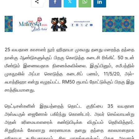
25 வயதான காசாளர் நூர் ஹிதாயா முகமது தனது மறைந்த தந்தை
நான்கு ஆண்டுகளுக்குப் பிறகு கொடுத்த கடைசி ரிங்கிட் 50 உடன்
மீண்டும் இணைவதாக நினைக்கவில்லை. இருப்பினும், சமீபத்தில்
முகநூலில் அப்பா கொடுத்த கடைசிப் பணம், 11/5/20, அல்-
ஃபாத்திஹா என்று எழுதப்பட்ட RM50 ரூபாய் நோட்டுக்குப் பிறகு இது
சாத்தியமானது.
நெட்டிசன்களின் இதயத்தைத் தொட்ட குறிப்பை 35 வயதான
அஸ்ஃபருல் ஜைனோல் பகிர்ந்து கொண்டார். அவர் செவ்வாயன்று
அதன் உரிமையாளரைக் கண்டுபிடிக்க விருப்பம் தெரிவித்தார்.
சிறுநீரகக் கோளாறு காரணமாக தனது தந்தை காலமானதாக
ஹிதாயா கூறியதாகவும், சில மாதங்களுக்குப் பிறகு அவசரச்