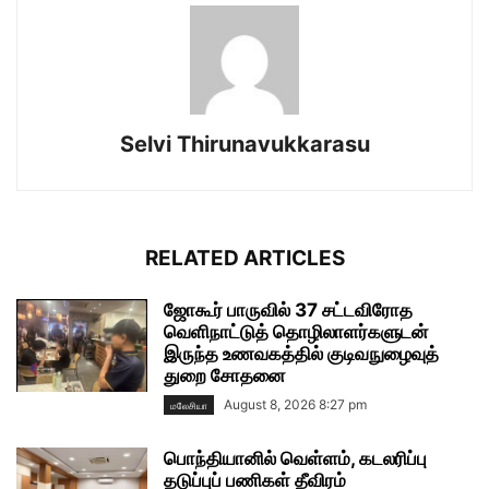
Selvi Thirunavukkarasu
RELATED ARTICLES
ஜோகூர் பாருவில் 37 சட்டவிரோத
வெளிநாட்டுத் தொழிலாளர்களுடன்
இருந்த உணவகத்தில் குடிவநுழைவுத்
துறை சோதனை
August 8, 2026 8:27 pm
மலேசியா
பொந்தியானில் வெள்ளம், கடலரிப்பு
தடுப்புப் பணிகள் தீவிரம்