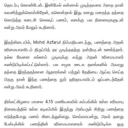
தொடர்பு கொண்டேன். இனிமேல் என்னால் முடிந்தவரை அதை நான்
கவனித்துக்கொள்கிறேன், ஏனென்றால் இது எனது மறைந்த தந்தை
கொடுத்த கடைசி செலவுப் பணம், எனக்கு பல நினைவுகளுடன்
என்று அவர் மேலும் கூறினார்.
இதற்கிடையில், Mohd Azfarul நிம்மதியடைந்து, பணத்தை அதன்
உரிமையாளரிடம் திருப்பித் தர முடிந்ததற்கு நன்றியுடன் உணர்ந்தார்.
நல்ல வேளை எல்லாம் முடிவுக்கு வந்து அதன் உரிமையாளர்
கண்டுபிடிக்கப்பட்டுள்ளார். பல சமூக ஊடக தளங்களில் அவரது
தந்தை இறந்ததற்கான ஆதாரங்கள் மற்றும் தேதியை ஆய்வு செய்த
பிறகு நான் இந்த பணத்தை நூர் ஹிதாயாவிடம் ஒப்படைத்தேன்
என்று அவர் கூறினார்.
திங்கட்கிழமை மாலை 4.15 மணியளவில் கம்பங்கில் உள்ள எரிவாயு
நிலையத்தில் உள்ள ஏடிஎம்மில் இருந்து அஸ்பருல் சிறிது பணத்தை
எடுத்தபோது பணம் கிடைத்துள்ளது. செவ்வாயன்று, அவர் தனது
பேஸ்புக்கில் பணத்தின் உரிமையாளரைக் கண்டுபிடிக்க ஒரு