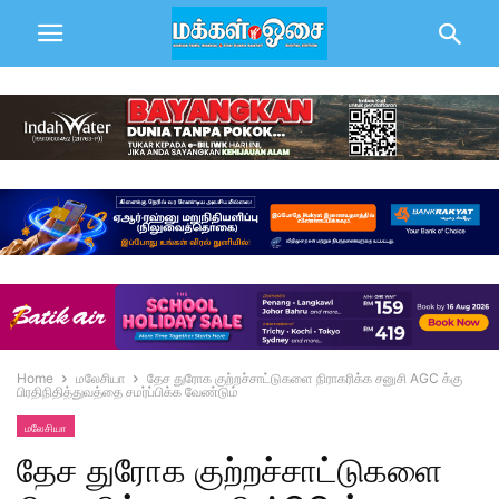
Home
மலேசியா
தேச துரோக குற்றச்சாட்டுகளை நிராகரிக்க சனுசி AGC க்கு
பிரதிநிதித்துவத்தை சமர்ப்பிக்க வேண்டும்
மலேசியா
தேச துரோக குற்றச்சாட்டுகளை