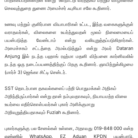
பாதிக்கப்படுகின்றன என்று உள்நாட்டு வர்த்தகம் மற்றும் வாழ்க்கைச்
செலவுத்துறை துணை அமைச்சர் ஃபுசியா சலே கூறினார்.
உணவு மற்றும் குளிர்பான வியாபாரிகள் உட்பட, இந்த வகைகளுக்குள்
வராதவர்கள், விலைகளை உயர்த்துவதன் மூலம் நிலைமையைப்
பயன்படுத்த வேண்டாம் என்று வலியுறுத்தப்படுகிறார்கள்.
அமைச்சகம் சட்டத்தை அமல்படுத்தும் என்று அவர் Dataran
Anjung இல் நடந்த பஹாங் ரஹ்மா மதனி விற்பனை கார்னிவலில்
நடந்த ஒரு நடைப்பயணத்திற்குப் பிறகு கூறினார். ஞாயிற்றுக்கிழமை
(மார்ச் 3) ஜெங்கா சிட்டி சென்டர்.
SST தொடர்பான தகவல்களைப் பற்றி பொதுமக்கள் அதிகம்
அறிந்திருப்பார்கள் என்று தான் நம்புவதாகவும், நியாயமற்ற விலை
உயர்வை எதிர்கொள்பவர்கள் புகார் அளிக்குமாறு
அறிவுறுத்தியதாகவும் Fuziah கூறினார்.
புகார்களுக்கு பல சேனல்கள் உள்ளன, அதாவது 019-848 000 என்ற
எண்ணில் WhatsApp, EZ Aduan KPDN பயன்பாடு,