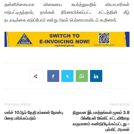
தன்னிச்சையாக விலையை உயர்த்துவதில் வியாபாரிகள்
ஈடுபட்டிருந்தால், நாங்கள் நிர்ணயிக்கப்பட்ட சட்டத்தின் கீழ்
நடவடிக்கை எடுப்போம் என்று அவர் பெர்னாமாவிடம் கூறினார்.
Previous article
Next article
மார்ச் 10ஆம் தேதி ரம்லான் நோன்பு
நிறுவன இடமாற்றங்கள் மூலம் 3.8
பிறை பார்க்கப்படும்
பில்லியன் ரிங்கிட் சட்டவிரோத
வருமானம் கண்டுபிடிக்கப்பட்டது –
புக்கிட் அமான்