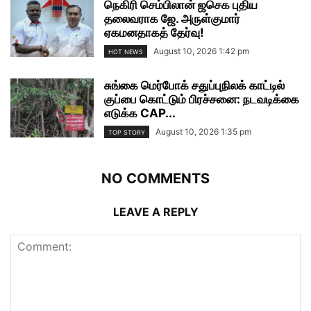
நெகிரி செம்பிலான் ஜசெக புதிய
தலைவராக ஜே. அருள்குமார்
ஏகமனதாகத் தேர்வு!
August 10, 2026 1:42 pm
HOT NEWS
சுங்கை மெர்போக் சதுப்புநிலக் காட்டில்
குப்பை கொட்டும் பிரச்சனை: நடவடிக்கை
எடுக்க CAP...
August 10, 2026 1:35 pm
TOP STORY
NO COMMENTS
LEAVE A REPLY