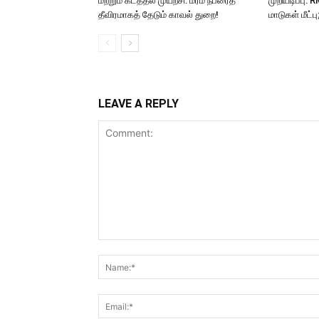
மற்றும் கடத்தல் முயற்சி: மர்ம நபரைத்
முறியடிப்பு:
தீவிரமாகத் தேடும் காவல் துறை!
மாடுகள் மீட்ப
LEAVE A REPLY