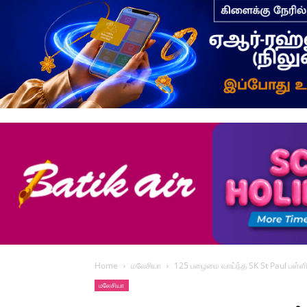
Home
மலேசியா
125 பழைமை வாய்ந்த SK St Paul பள்ளி
மலேசியா