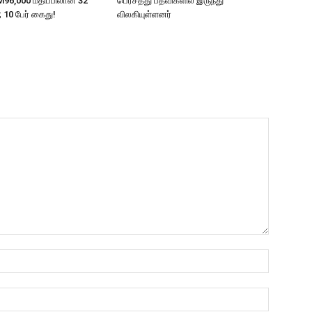
 RM96,000 மதிப்பிலான 32
பெர்சத்து பதவிகளில் இருந்து
ு; 10 பேர் கைது!
விலகியுள்ளனர்