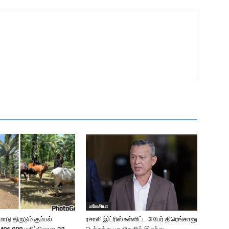
மலேசியா
ாடு திருடும் கும்பல்
ரசாலி இட்ரிஸ் உள்ளிட்ட 3 பேர் திரெங்கானு