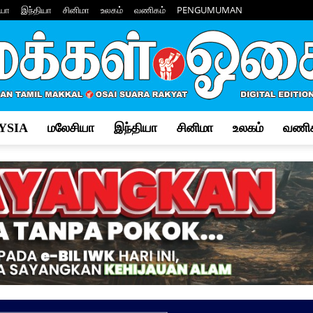
யா
இந்தியா
சினிமா
உலகம்
வணிகம்
PENGUMUMAN
YSIA
மலேசியா
இந்தியா
சினிமா
உலகம்
வணிக
Makkal
Osai