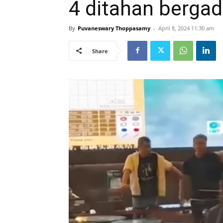
4 ditahan berga
By
Puvaneswary Thoppasamy
-
April 8, 2024 11:30 am
Share