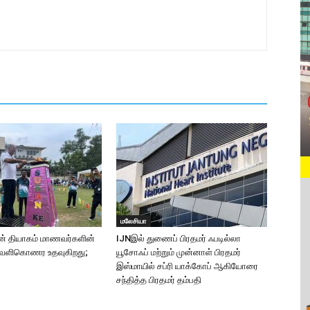
மலேசியா
ன் தியாகம் மாணவர்களின்
IJNஇல் துணைப் பிரதமர் ஃபடில்லா
ெளிகொணர உதவுகிறது;
யூசோஃப் மற்றும் முன்னாள் பிரதமர்
இஸ்மாயில் சப்ரி யாக்கோப் ஆகியோரை
சந்தித்த பிரதமர் தம்பதி