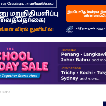
–
மக்கள்
ஓசை
m kasino