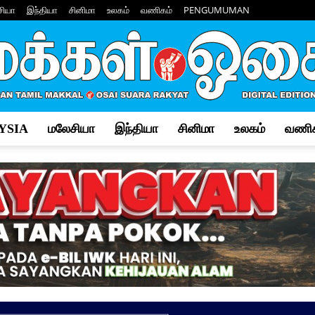
சியா
இந்தியா
சினிமா
உலகம்
வணிகம்
PENGUMUMAN
YSIA
மலேசியா
இந்தியா
சினிமா
உலகம்
வணிக
Makkal
Osai