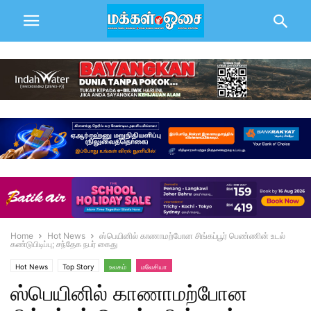
Home
Hot News
ஸ்பெயினில் காணாமற்போன சிங்கப்பூர் பெண்ணின் உடல்
கண்டுபிடிப்பு; சந்தேக நபர் கைது
Hot News
Top Story
உலகம்
மலேசியா
ஸ்பெயினில் காணாமற்போன