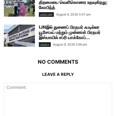
திறமையை வெளிகொணர உதவுகிறது;
கோபிந்த்
August 9, 2026 3:47 pm
தமிழ்ப்பள்ளி
IJNஇல் துணைப் பிரதமர் ஃபடில்லா
யூசோஃப் மற்றும் முன்னாள் பிரதமர்
இஸ்மாயில் சப்ரி யாக்கோப்...
August 9, 2026 2:56 pm
மலேசியா
NO COMMENTS
LEAVE A REPLY