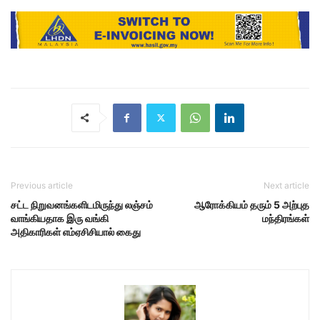
Previous article
Next article
சட்ட நிறுவனங்களிடமிருந்து லஞ்சம்
ஆரோக்கியம் தரும் 5 அற்புத
வாங்கியதாக இரு வங்கி
மந்திரங்கள்
அதிகாரிகள் எம்ஏசிசியால் கைது